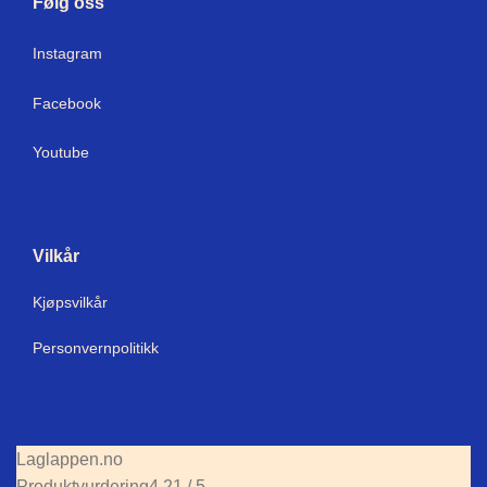
Følg oss
I
nstagram
Facebook
Youtube
Vilkår
Kjøpsvilkår
Personvernpolitikk
Laglappen.no
Produktvurdering
4.21 / 5