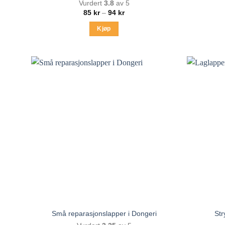
Vurdert
3.8
av 5
Prisområde:
85
kr
–
94
kr
85 kr
til
Kjøp
94 kr
Dette
produktet
har
flere
varianter.
Alternativene
kan
velges
på
produktsiden
Små reparasjonslapper i Dongeri
Str