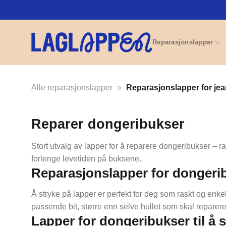
Skip
to
content
Reparasjonslapper
Alle reparasjonslapper
»
Reparasjonslapper for je
Reparer dongeribukser
Stort utvalg av lapper for å reparere dongeribukser –
forlenge levetiden på buksene.
Reparasjonslapper for dongeribu
Å stryke på lapper er perfekt for deg som raskt og enkelt
passende bit, større enn selve hullet som skal repareres
Lapper for dongeribukser til å 