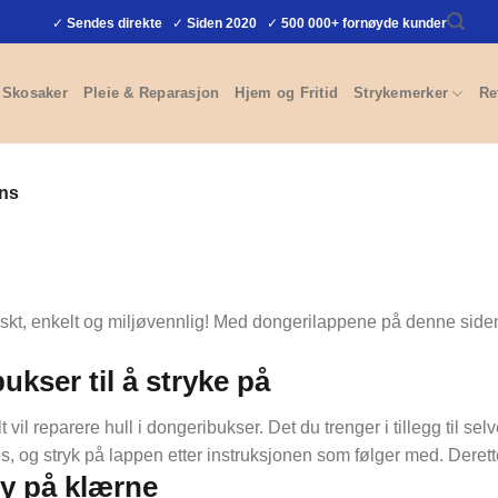
✓
Sendes direkte
✓
Siden 2020
✓
500 000+ fornøyde kunder
Skosaker
Pleie & Reparasjon
Hjem og Fritid
Strykemerker
Re
ans
 raskt, enkelt og miljøvennlig! Med dongerilappene på denne sid
kser til å stryke på
 vil reparere hull i dongeribukser. Det du trenger i tillegg til se
, og stryk på lappen etter instruksjonen som følger med. Deretter
sy på klærne