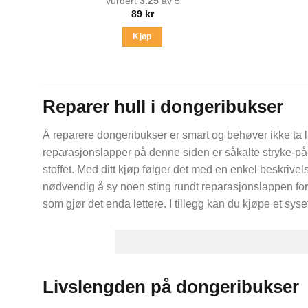
Vurdert
3.25
av 5
89
kr
Kjøp
Reparer hull i dongeribukser
Å reparere dongeribukser er smart og behøver ikke ta la
reparasjonslapper på denne siden er såkalte stryke-på-
stoffet. Med ditt kjøp følger det med en enkel beskriv
nødvendig å sy noen sting rundt reparasjonslappen for 
som gjør det enda lettere. I tillegg kan du kjøpe et syse
Livslengden på dongeribukser