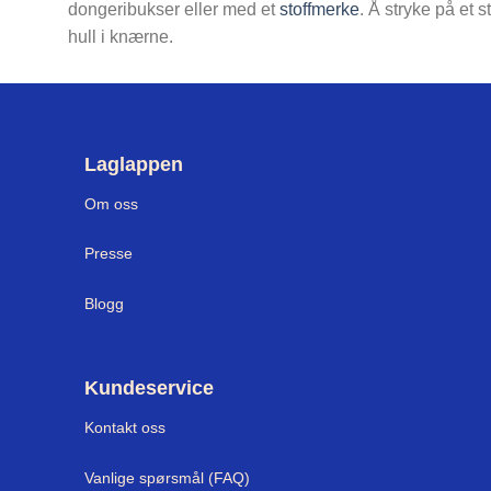
dongeribukser eller med et
stoffmerke
. Å stryke på et
hull i knærne.
Laglappen
Om oss
Presse
Blogg
Kundeservice
Kontakt oss
Vanlige spørsmål (FAQ)