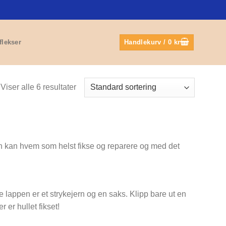
flekser
Handlekurv /
0
kr
Viser alle 6 resultater
en kan hvem som helst fikse og reparere og med det
lve lappen er et strykejern og en saks. Klipp bare ut en
 er hullet fikset!