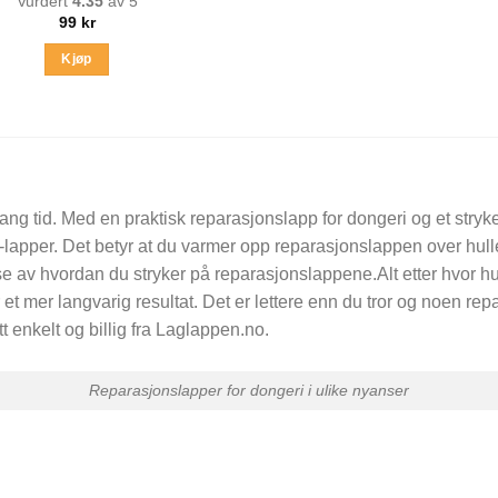
Vurdert
4.35
av 5
99
kr
Kjøp
ng tid. Med en praktisk reparasjonslapp for dongeri og et stryke
lapper. Det betyr at du varmer opp reparasjonslappen over hullet
else av hvordan du stryker på reparasjonslappene.Alt etter hvor 
et mer langvarig resultat. Det er lettere enn du tror og noen re
tt enkelt og billig fra Laglappen.no.
Reparasjonslapper for dongeri i ulike nyanser