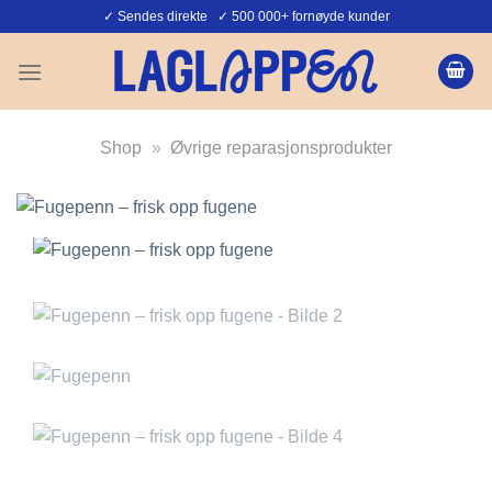
Skip
✓ Sendes direkte ✓ 500 000+ fornøyde kunder
to
content
Shop
»
Øvrige reparasjonsprodukter