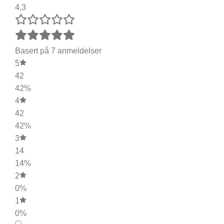
4,3
Basert på 7 anmeldelser
5
42
42%
4
42
42%
3
14
14%
2
0%
1
0%