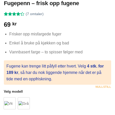
Fugepenn – frisk opp fugene
(
7
omtaler)
Vurdert
7
69
kr
4.29
av 5
basert på
kundevurderinger
Frisker opp misfargede fuger
Enkel å bruke på kjøkken og bad
Vannbasert farge – to spisser følger med
Fugene kan trenge litt påfyll etter hvert. Velg
4 stk. for
189 kr
, så har du nok liggende hjemme når det er på
tide med en oppfriskning.
NULLSTILL
Velg modell