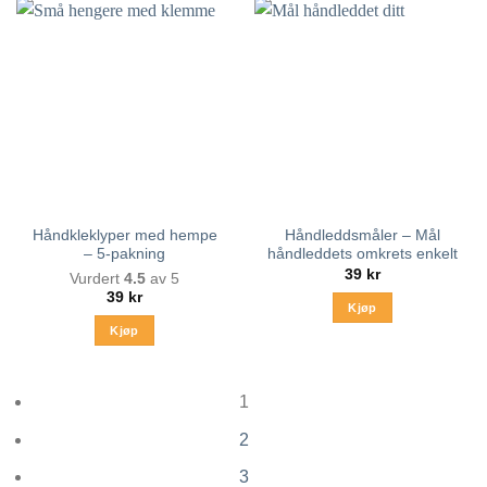
har
flere
varianter.
Alternativene
kan
velges
på
produktsiden
Håndkleklyper med hempe
Håndleddsmåler – Mål
– 5-pakning
håndleddets omkrets enkelt
39
kr
Vurdert
4.5
av 5
39
kr
Kjøp
Kjøp
1
2
3