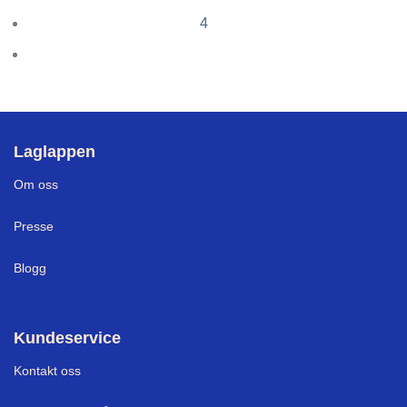
4
Laglappen
Om oss
Presse
Blogg
Kundeservice
Kontakt oss