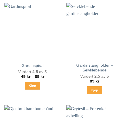
Gardinstangholder –
Gardinspiral
Selvklebende
Vurdert
4.5
av 5
Prisområde:
Vurdert
2.5
av 5
49
kr
–
89
kr
49 kr
85
kr
til
Kjøp
89 kr
Kjøp
Dette
produktet
har
flere
varianter.
Alternativene