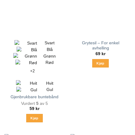
kan
velges
på
produktsiden
Svart
Grytesil – For enkel
avhelling
Blå
69
kr
Grønn
Rød
Kjøp
+2
Hvit
Gul
Gjenbrukbare buntebånd
Vurdert
5
av 5
59
kr
Kjøp
Dette
produktet