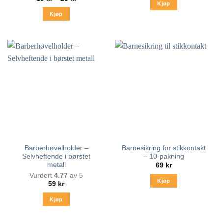
Kjøp
19 kr
til
Kjøp
29 kr
Dette
produktet
har
flere
varianter.
Alternativene
kan
velges
på
produktsiden
Barberhøvelholder –
Barnesikring for stikkontakt
Selvheftende i børstet
– 10-pakning
metall
69
kr
Vurdert
4.77
av 5
Kjøp
59
kr
Kjøp