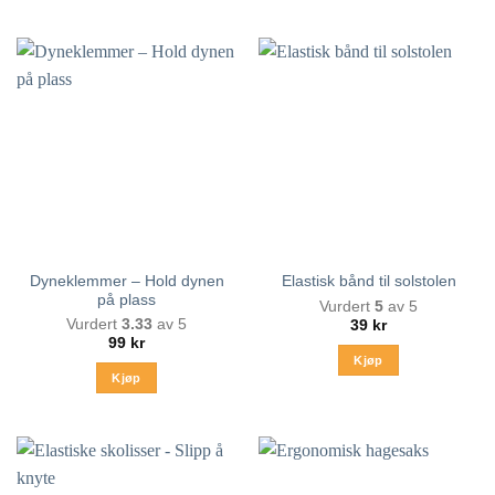
Dyneklemmer – Hold dynen
Elastisk bånd til solstolen
på plass
Vurdert
5
av 5
Vurdert
3.33
av 5
39
kr
99
kr
Kjøp
Kjøp