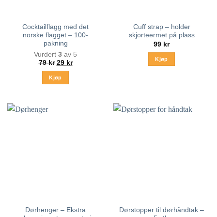
Cocktailflagg med det
Cuff strap – holder
norske flagget – 100-
skjorteermet på plass
pakning
99
kr
Vurdert
3
av 5
Kjøp
Opprinnelig
Nåværende
79
kr
29
kr
pris
pris
Dette
var:
er:
Kjøp
produktet
79 kr.
29 kr.
har
flere
varianter.
Alternativene
kan
velges
på
produktsiden
Dørhenger – Ekstra
Dørstopper til dørhåndtak –