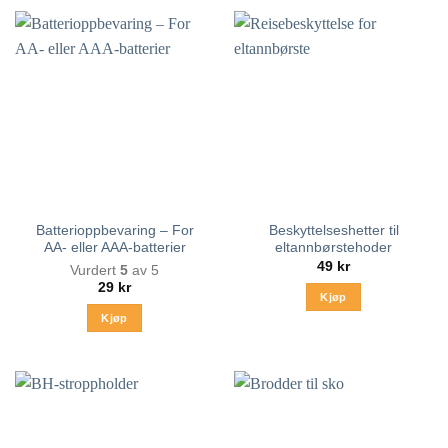
Batterioppbevaring – For
Beskyttelseshetter til
AA- eller AAA-batterier
eltannbørstehoder
49
kr
Vurdert
5
av 5
29
kr
Kjøp
Kjøp
Dette
produktet
har
flere
varianter.
Alternativene