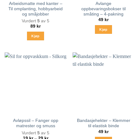
Arbeidsmatte med kanter –
Avlange
Til omplanting, hobbyarbeid
oppbevaringsbokser til
og småjobber
småting – 4-pakning
49
kr
Vurdert
5
av 5
89
kr
Kjøp
Kjøp
Avløpssil – Fanger opp
Bandasjehekter – Klemmer
matrester og smuss
til elastisk binde
49
kr
Vurdert
5
av 5
Prisområde:
19
kr
–
29
kr