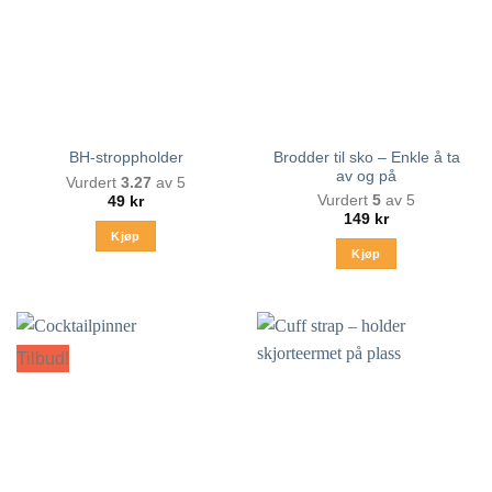
kan
velges
på
produktsiden
Brodder til sko – Enkle å ta
BH-stroppholder
av og på
Vurdert
3.27
av 5
Vurdert
5
av 5
49
kr
149
kr
Kjøp
Kjøp
Tilbud!