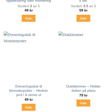
oppbevaring uten montering
5 stk.
Vurdert
3
av 5
Vurdert
3.5
av 5
49
kr
59
kr
Kjøp
Kjøp
Dette
produktet
har
flere
varianter.
Alternativene
kan
velges
på
produktsiden
Dreneringsduk til
Dukklemmer – Holder
blomsterpotter – Hindrer
duken på plass
jord i å renne ut
79
kr
49
kr
Kjøp
Kjøp