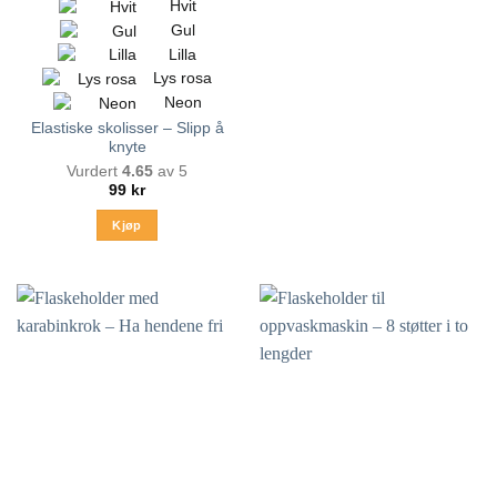
Hvit
Gul
Lilla
Lys rosa
Neon
Elastiske skolisser – Slipp å
knyte
Vurdert
4.65
av 5
99
kr
Kjøp
Dette
produktet
har
flere
varianter.
Alternativene
kan
velges
på
produktsiden