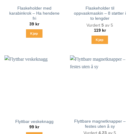
Flaskeholder med
Flaskeholder til
karabinkrok – Ha hendene
oppvaskmaskin – 8 støtter i
fri
to lengder
39
kr
Vurdert
5
av 5
119
kr
Kjøp
Kjøp
Flyttbare magnetknapper –
Flyttbar veskeknagg
festes uten å sy
99
kr
Vurdert
4.23
av 5