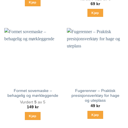
Kjøp
69
kr
Kjøp
Formet sovemaske –
Fugerenner – Praktisk
behagelig og mørkleggende
presisjonsverktøy for hage
og uteplass
Vurdert
5
av 5
49
kr
149
kr
Kjøp
Kjøp