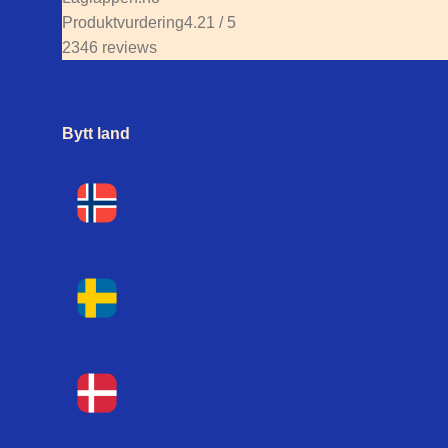
Produktvurdering
4.21 / 5
2346 reviews
Bytt land