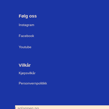
Følg oss
I
nstagram
Facebook
Youtube
Vilkår
Kjøpsvilkår
Personvernpolitikk
Laglappen.no