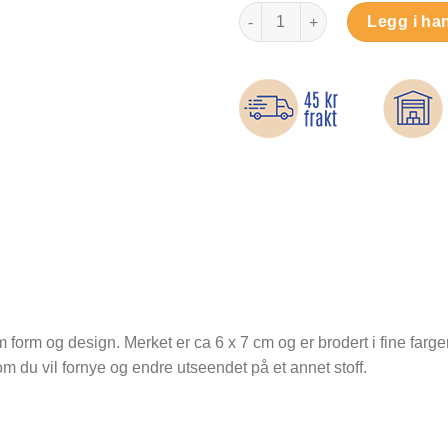
Glad krokodille - Strykemerke a
Legg i ha
orm og design. Merket er ca 6 x 7 cm og er brodert i fine farger
om du vil fornye og endre utseendet på et annet stoff.