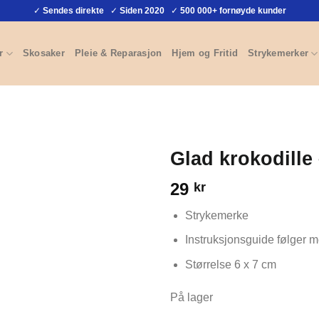
✓
Sendes direkte
✓
Siden 2020
✓
500 000+ fornøyde kunder
r
Skosaker
Pleie & Reparasjon
Hjem og Fritid
Strykemerker
Glad krokodille
29
kr
Strykemerke
Instruksjonsguide følger 
Størrelse 6 x 7 cm
På lager