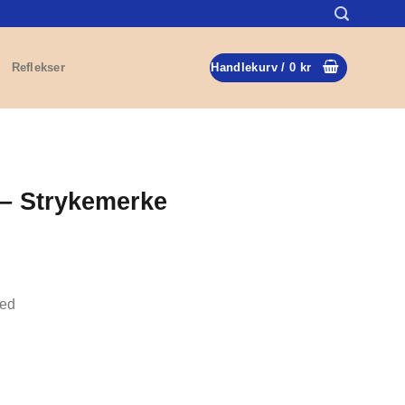
Reflekser
Handlekurv /
0
kr
 – Strykemerke
med