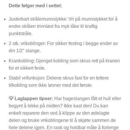
Dette følger med i settet:
Justerbart strålemunnstykke: Vri på munnstykket for å
endre strålen trinnløst fra myk tåke til kraftig
punktstråle.
2 stk. vrikoblinger: For sikker festing i begge ender av
din 1/2″ slange.
Krankobling: Gjenget kobling som skrus rett på kranen
for et sikkert feste.
Stabil vrifunksjon: Delene skrus fast for en tettere
tilkobling som ikke løsner med det første.
💡 Laglappen tipser:
Har hageslangen fått et hull eller
begynt å lekke på midten? Ikke kast den! Du kan
enkelt reparere den ved å klippe av den ødelagte
delen og bruke vrikoblingene til å skjøte sammen de
hele delene igjen. En rask og holdbar måte å forlenge