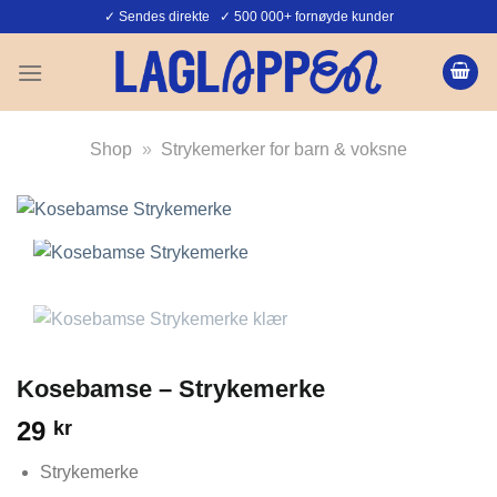
Skip
✓ Sendes direkte ✓ 500 000+ fornøyde kunder
to
content
Shop
»
Strykemerker for barn & voksne
Kosebamse – Strykemerke
29
kr
Strykemerke