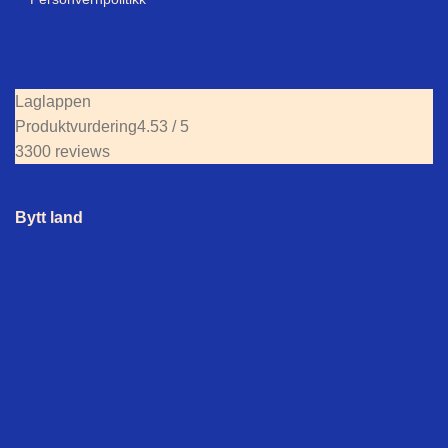
Laglappen
Produktvurdering
4.53 / 5
3300 reviews
Bytt land