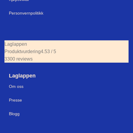
Personvernpolitikk
Laglappen
Produktvurdering
4.53 / 5
3300 reviews
Laglappen
Om oss
Presse
Blogg