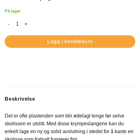
På lager
Krympeslange til skolisser – Reparer slitte lisserender antall
Legg i handlekurv
Beskrivelse
Det er ofte plastenden som blir ødelagt lenge før selve
skolissen er utslitt. Med disse krympeslangene kan du
enkelt lage en ny og solid avslutning i stedet for å kaste en
skolisse som fortsatt fungerer fint.