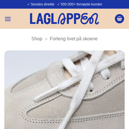
Skip
✓ Sendes direkte ✓ 500 000+ fornøyde kunder
to
content
Shop
»
Forleng livet på skoene