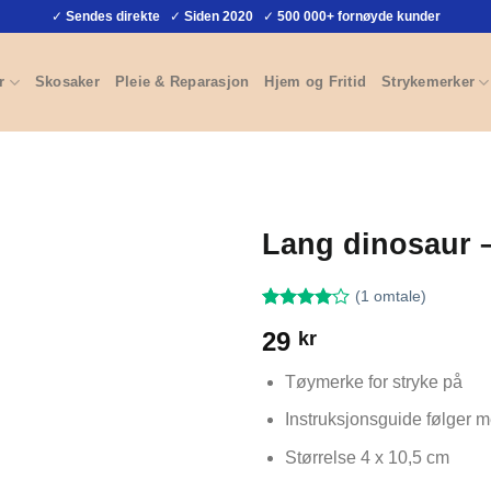
✓
Sendes direkte
✓
Siden 2020
✓
500 000+ fornøyde kunder
r
Skosaker
Pleie & Reparasjon
Hjem og Fritid
Strykemerker
Lang dinosaur 
(
1
omtale)
Vurdert
1
4
29
kr
av 5
basert på
kundevurdering
Tøymerke for stryke på
Instruksjonsguide følger 
Størrelse 4 x 10,5 cm