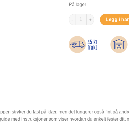
På lager
Lang dinosaur - Strykemerke a
Legg i ha
appen stryker du fast på klær, men det fungerer også fint på andr
guide med instruksjoner som viser hvordan du enkelt fester ditt 