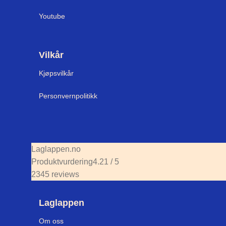
Youtube
Vilkår
Kjøpsvilkår
Personvernpolitikk
Laglappen.no
Produktvurdering
4.21 / 5
2345 reviews
Laglappen
Om oss