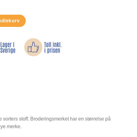
ntall
ndlekurv
e sorters stoff. Broderingsmerket har en størrelse på
nye merke.