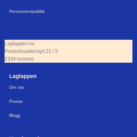
Personvernpolitikk
Laglappen.no
Produktvurdering
4.22 / 5
2334 reviews
Laglappen
Om oss
Presse
Blogg