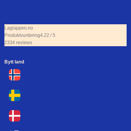
Laglappen.no
Produktvurdering
4.22 / 5
2334 reviews
Bytt land