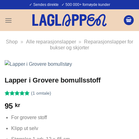
Skip
✓ Sendes direkte ✓ 500 000+ fornøyde kunder
to
content
Shop
»
Alle reparasjonslapper
»
Reparasjonslapper for
bukser og skjorter
Lapper i Grovere bomullsstoff
(
1
omtale)
Vurdert
1
5
95
kr
av 5 basert
på
kundevurdering
For grovere stoff
Klipp ut selv