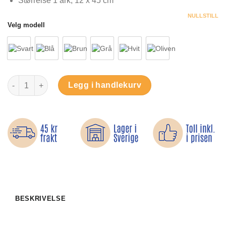
Størrelse 1 ark, 12 x 45 cm
NULLSTILL
Velg modell
Lapper i Grovere bomullsstoff antall
Legg i handlekurv
BESKRIVELSE