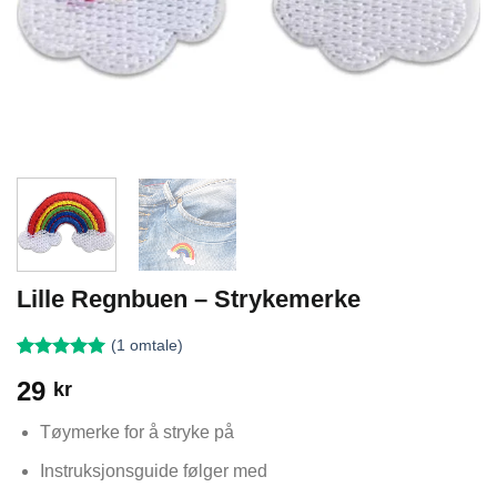
Lille Regnbuen – Strykemerke
(
1
omtale)
Vurdert
1
5
29
kr
av 5 basert
på
kundevurdering
Tøymerke for å stryke på
Instruksjonsguide følger med