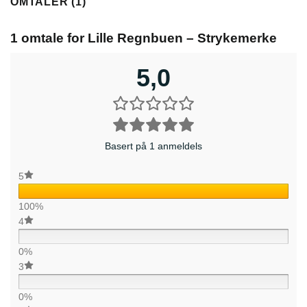
OMTALER (1)
1 omtale for
Lille Regnbuen – Strykemerke
5,0
Basert på 1 anmeldels
5
100%
4
0%
3
0%