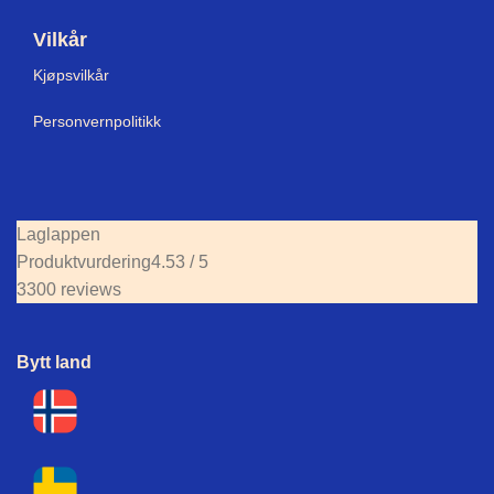
Vilkår
Kjøpsvilkår
Personvernpolitikk
Laglappen
Produktvurdering
4.53 / 5
3300 reviews
Bytt land