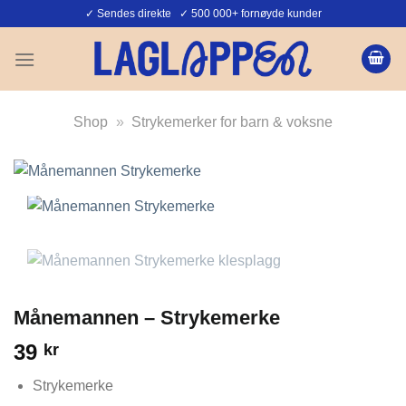
Skip
✓ Sendes direkte ✓ 500 000+ fornøyde kunder
to
content
Shop
»
Strykemerker for barn & voksne
Månemannen – Strykemerke
39
kr
Strykemerke