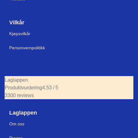
Vilkår
Kjøpsvilkår
Personvernpolitikk
Laglappen
Produktvurdering
4.53 / 5
3300 reviews
Laglappen
Om oss