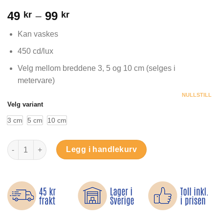
Vurdert
5
Prisområde:
49
–
99
kr
kr
4.6
av 5
basert på
49 kr
kundevurderinger
Kan vaskes
til
99 kr
450 cd/lux
Velg mellom breddene 3, 5 og 10 cm (selges i
metervare)
NULLSTILL
Velg variant
3 cm
5 cm
10 cm
Refleks til å sy på antall
Legg i handlekurv