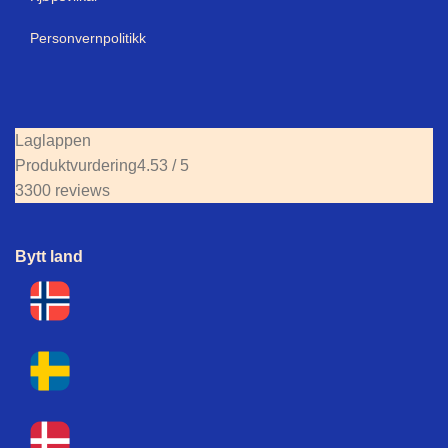
Personvernpolitikk
Laglappen
Produktvurdering
4.53 / 5
3300 reviews
Bytt land