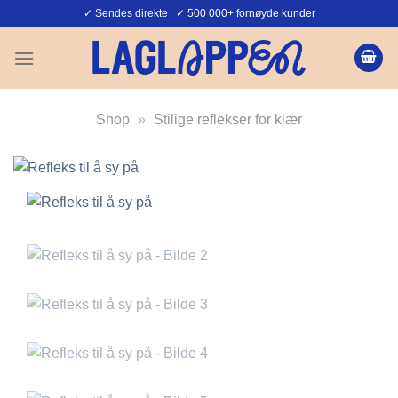
Skip
✓ Sendes direkte ✓ 500 000+ fornøyde kunder
to
content
Shop
»
Stilige reflekser for klær