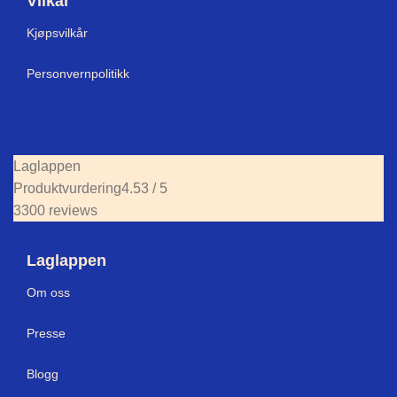
Vilkår
Kjøpsvilkår
Personvernpolitikk
Laglappen
Produktvurdering
4.53 / 5
3300 reviews
Laglappen
Om oss
Presse
Blogg