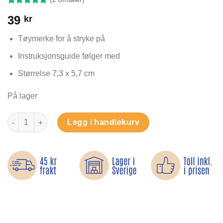
Vurdert
2
5
39
kr
av 5 basert
på
kundevurderinger
Tøymerke for å stryke på
Instruksjonsguide følger med
Størrelse 7,3 x 5,7 cm
På lager
Rød brannbil - Strykemerke antall
Legg i handlekurv