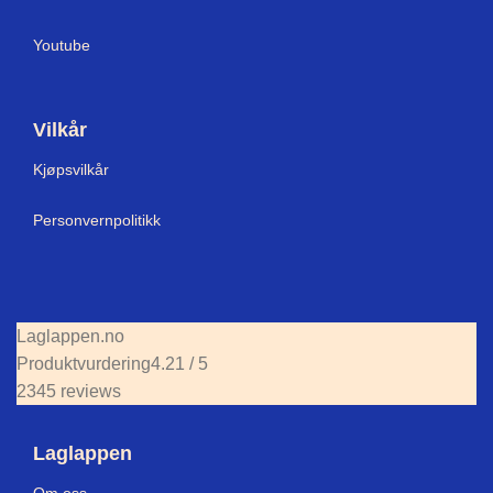
Youtube
Vilkår
Kjøpsvilkår
Personvernpolitikk
Laglappen.no
Produktvurdering
4.21 / 5
2345 reviews
Laglappen
Om oss