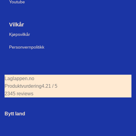
Youtube
Vilkår
Kjøpsvilkår
Personvernpolitikk
Laglappen.no
Produktvurdering
4.21 / 5
2345 reviews
Bytt land