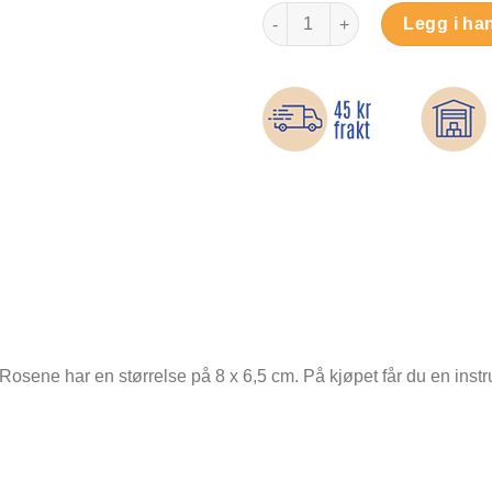
Røde roser - Strykemerke antal
Legg i ha
f. Rosene har en størrelse på 8 x 6,5 cm. På kjøpet får du en ins