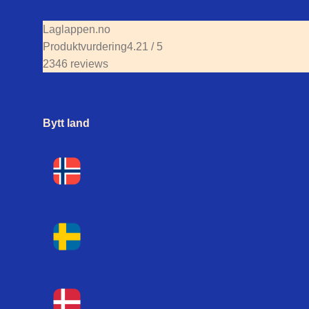
Laglappen.no
Produktvurdering
4.21 / 5
2346 reviews
Bytt land