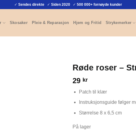
✓
Sendes direkte
✓
Siden 2020
✓
500 000+ fornøyde kunder
r
Skosaker
Pleie & Reparasjon
Hjem og Fritid
Strykemerker
Røde roser – S
29
kr
Patch til klær
Instruksjonsguide følger 
Størrelse 8 x 6,5 cm
På lager