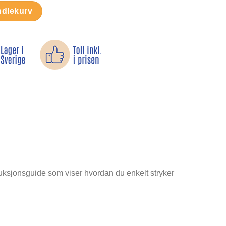
l
ndlekurv
truksjonsguide som viser hvordan du enkelt stryker