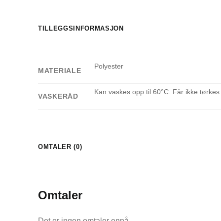
TILLEGGSINFORMASJON
Polyester
MATERIALE
Kan vaskes opp til 60°C. Får ikke tørkes
VASKERÅD
OMTALER (0)
Omtaler
Det er ingen omtaler ennå.