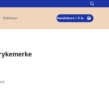
Reflekser
Handlekurv /
0
kr
trykemerke
med