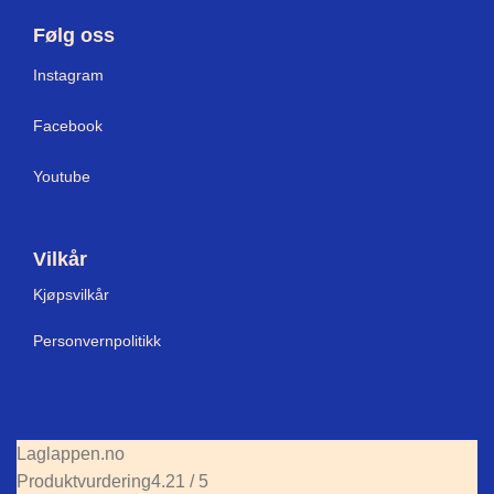
Følg oss
I
nstagram
Facebook
Youtube
Vilkår
Kjøpsvilkår
Personvernpolitikk
Laglappen.no
Produktvurdering
4.21 / 5