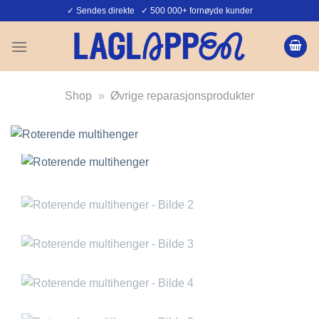
Skip
✓ Sendes direkte ✓ 500 000+ fornøyde kunder
to
content
Shop
»
Øvrige reparasjonsprodukter