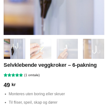
Selvklebende veggkroker – 6-pakning
(
1
omtale)
Vurdert
1
5
49
kr
av 5 basert
på
kundevurdering
Monteres uten boring eller skruer
Til fliser, speil, skap og dører