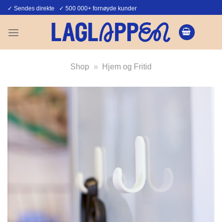
Skip
✓ Sendes direkte ✓ 500 000+ fornøyde kunder
to
content
Shop
»
Hjem og Fritid