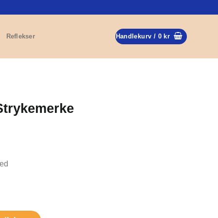
Reflekser
Handlekurv /
0
kr
 Strykemerke
med
all