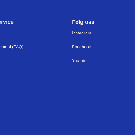
rvice
Følg oss
s
I
nstagram
ørsmål (FAQ)
Facebook
Youtube