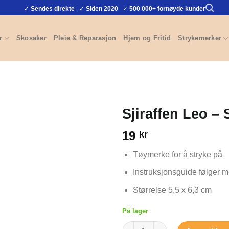
✓
Sendes direkte
✓
Siden 2020
✓
500 000+ fornøyde kunder
r
Skosaker
Pleie & Reparasjon
Hjem og Fritid
Strykemerker
Sjiraffen Leo –
19
kr
Tøymerke for å stryke på
Instruksjonsguide følger 
Størrelse 5,5 x 6,3 cm
På lager
Sjiraffen Leo - Strykemerke ant