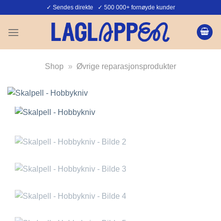
Skip
✓ Sendes direkte ✓ 500 000+ fornøyde kunder
to
content
Shop
»
Øvrige reparasjonsprodukter