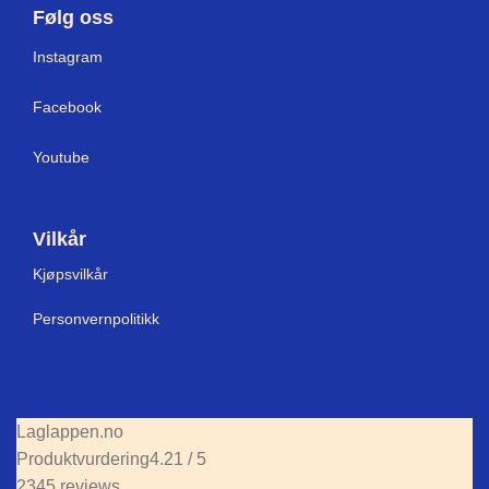
Følg oss
I
nstagram
Facebook
Youtube
Vilkår
Kjøpsvilkår
Personvernpolitikk
Laglappen.no
Produktvurdering
4.21 / 5
2345 reviews