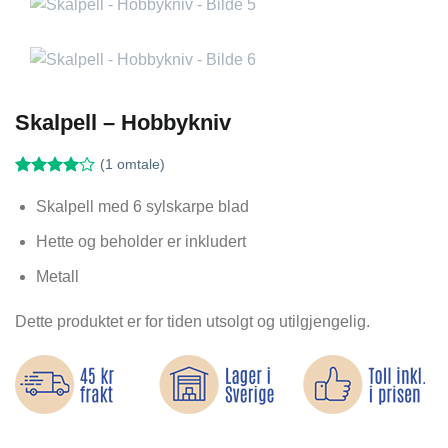
Skalpell – Hobbykniv
(
1
omtale)
Vurdert
1
4
av 5
Skalpell med 6 sylskarpe blad
basert på
kundevurdering
Hette og beholder er inkludert
Metall
Dette produktet er for tiden utsolgt og utilgjengelig.