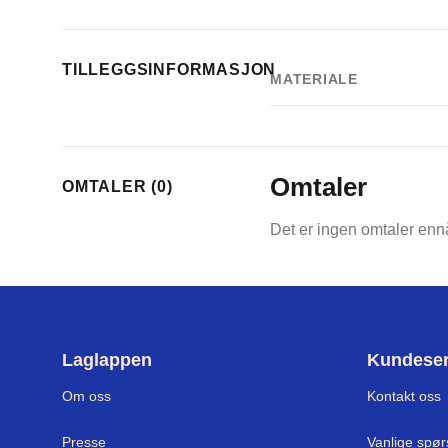
TILLEGGSINFORMASJON
MATERIALE
Omtaler
OMTALER (0)
Det er ingen omtaler enn
Laglappen
Kundeser
Om oss
Kontakt oss
Presse
Vanlige spø