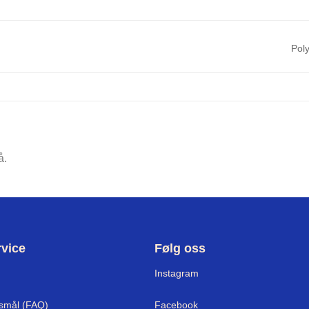
Poly
å.
vice
Følg oss
Instagram
rsmål (FAQ)
Facebook