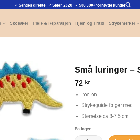
✓
Sendes direkte
✓
Siden 2020
✓
500 000+ fornøyde kunder
r
Skosaker
Pleie & Reparasjon
Hjem og Fritid
Strykemerker
Små luringer – 
72
kr
Iron-on
Strykeguide følger med
Størrelse ca 3-7,5 cm
På lager
Små luringer - Strykemerker ant