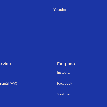
Youtube
rvice
Følg oss
s
I
nstagram
ørsmål (FAQ)
Facebook
Youtube