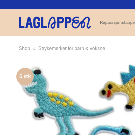
Skip
to
content
Reparasjonslappe
Shop
»
Strykemerker for barn & voksne
5 stk