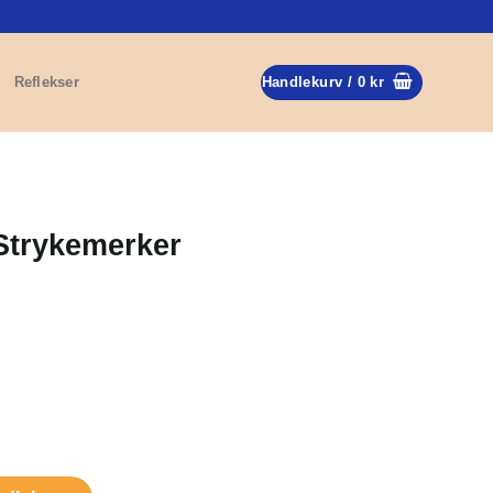
Reflekser
Handlekurv /
0
kr
Strykemerker
all