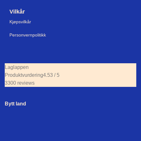
Vilkår
Kjøpsvilkår
Personvernpolitikk
Laglappen
Produktvurdering
4.53 / 5
3300 reviews
Bytt land