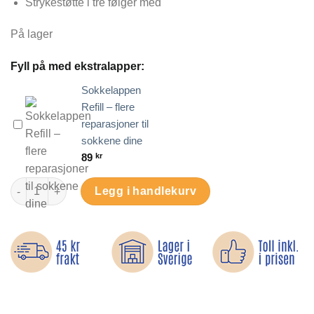
Strykestøtte i tre følger med
På lager
Fyll på med ekstralapper:
Sokkelappen
Refill – flere
reparasjoner til
sokkene dine
89
kr
Sokkelappen – reparer hull i sokker på et øyeblikk antall
Legg i handlekurv