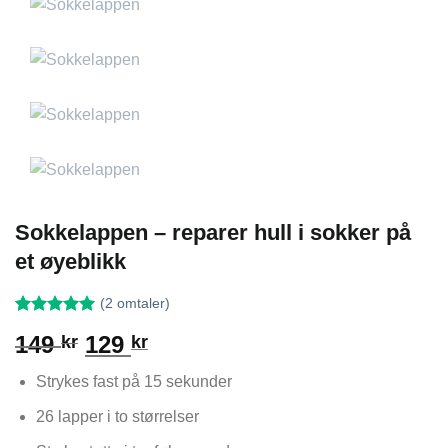
Sokkelappen – reparer hull i sokker på
et øyeblikk
(
2
omtaler)
Vurdert
2
5
Opprinnelig
Nåværende
149
129
kr
kr
av 5 basert
på
pris
pris
kundevurderinger
Strykes fast på 15 sekunder
var:
er:
149 kr.
129 kr.
26 lapper i to størrelser