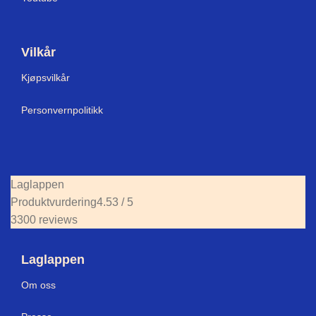
Vilkår
Kjøpsvilkår
Personvernpolitikk
Laglappen
Produktvurdering
4.53 / 5
3300 reviews
Laglappen
Om oss