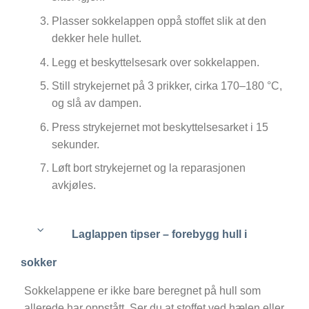
Plasser sokkelappen oppå stoffet slik at den
dekker hele hullet.
Legg et beskyttelsesark over sokkelappen.
Still strykejernet på 3 prikker, cirka 170–180 °C,
og slå av dampen.
Press strykejernet mot beskyttelsesarket i 15
sekunder.
Løft bort strykejernet og la reparasjonen
avkjøles.
Laglappen tipser – forebygg hull i
sokker
Sokkelappene er ikke bare beregnet på hull som
allerede har oppstått. Ser du at stoffet ved hælen eller