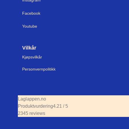
Facebook
Youtube
Vilkår
Kjøpsvilkår
Personvernpolitikk
Laglappen.no
Produktvurdering
4.21 / 5
2345 reviews