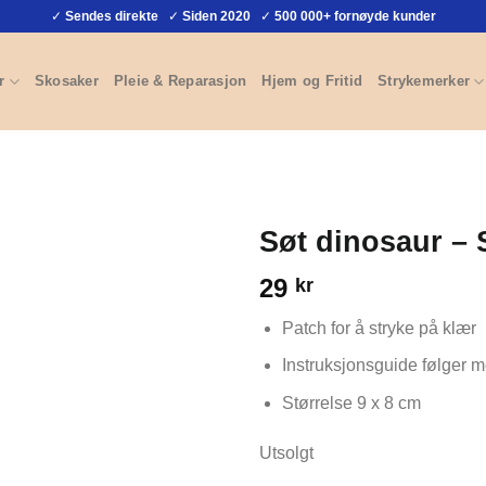
✓
Sendes direkte
✓
Siden 2020
✓
500 000+ fornøyde kunder
r
Skosaker
Pleie & Reparasjon
Hjem og Fritid
Strykemerker
Søt dinosaur –
29
kr
Patch for å stryke på klær
Instruksjonsguide følger 
Størrelse 9 x 8 cm
Utsolgt