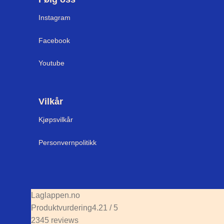
Instagram
Facebook
Youtube
Vilkår
Kjøpsvilkår
Personvernpolitikk
Laglappen.no
Produktvurdering
4.21 / 5
2345 reviews