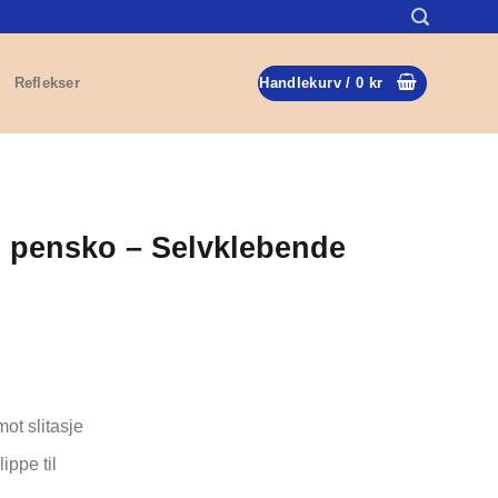
Reflekser
Handlekurv /
0
kr
il pensko – Selvklebende
ot slitasje
ippe til