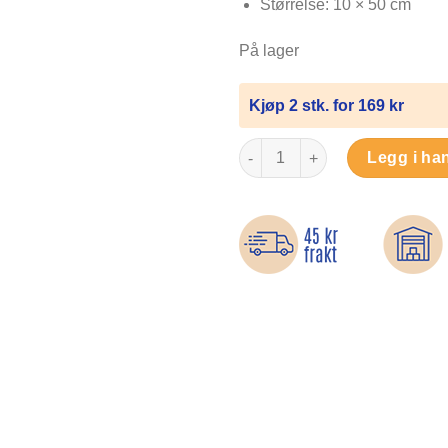
Størrelse: 10 × 50 cm
På lager
Kjøp 2 stk. for 169 kr
Sålebeskytter til pensko – Sel
Legg i ha