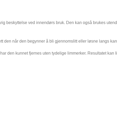
arig beskyttelse ved innendørs bruk. Den kan også brukes utendø
t den når den begynner å bli gjennomslitt eller løsne langs kan
e, har den kunnet fjernes uten tydelige limmerker. Resultatet kan 