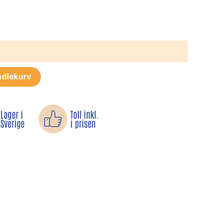
vklebende beskyttelse antall
ndlekurv