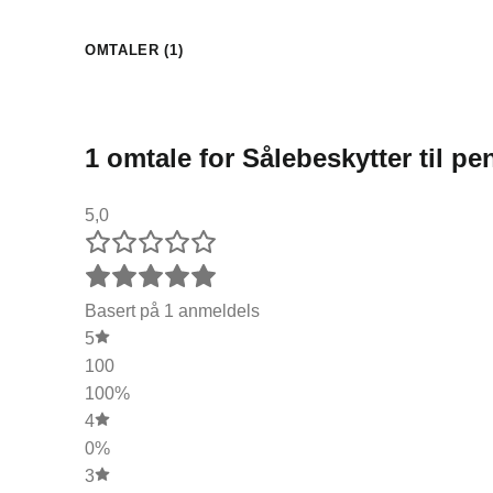
OMTALER (1)
1 omtale for
Sålebeskytter til p
5,0
Basert på 1 anmeldels
5
100
100%
4
0%
3