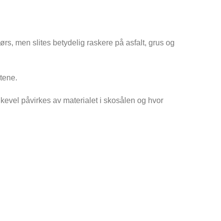
rs, men slites betydelig raskere på asfalt, grus og
tene.
likevel påvirkes av materialet i skosålen og hvor