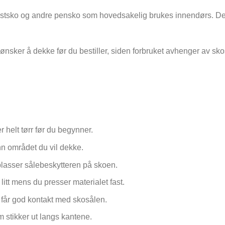
 festsko og andre pensko som hovedsakelig brukes innendørs. De
nsker å dekke før du bestiller, siden forbruket avhenger av skos
 helt tørr før du begynner.
enn området du vil dekke.
plasser sålebeskytteren på skoen.
 litt mens du presser materialet fast.
n får god kontakt med skosålen.
m stikker ut langs kantene.