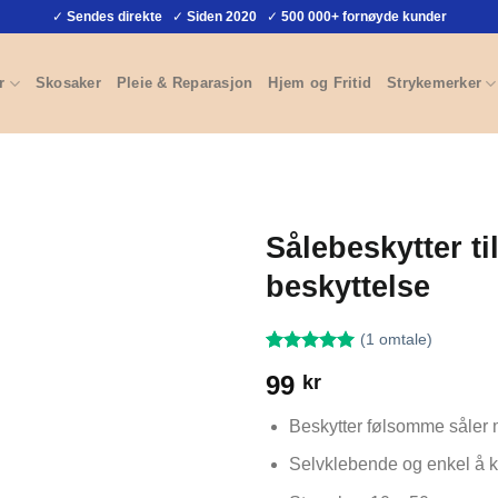
✓
Sendes direkte
✓
Siden 2020
✓
500 000+ fornøyde kunder
r
Skosaker
Pleie & Reparasjon
Hjem og Fritid
Strykemerker
Sålebeskytter t
beskyttelse
(
1
omtale)
Vurdert
1
5
99
kr
av 5 basert
på
kundevurdering
Beskytter følsomme såler m
Selvklebende og enkel å kl