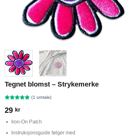
Tegnet blomst – Strykemerke
(
1
omtale)
Vurdert
1
5
29
kr
av 5 basert
på
kundevurdering
Iron-On Patch
Instruksjonsguide følger med