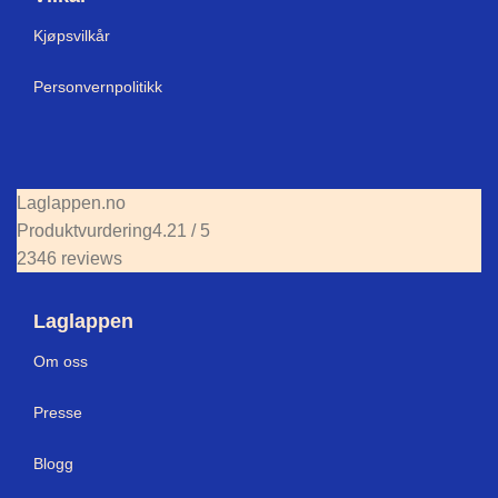
Kjøpsvilkår
Personvernpolitikk
Laglappen.no
Produktvurdering
4.21 / 5
2346 reviews
Laglappen
Om oss
Presse
Blogg