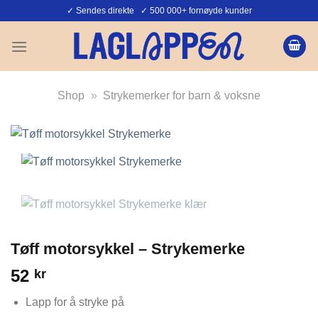
Skip
✓ Sendes direkte ✓ 500 000+ fornøyde kunder
to
content
Shop
»
Strykemerker for barn & voksne
Tøff motorsykkel – Strykemerke
52
kr
Lapp for å stryke på