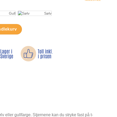
Gull
Sølv
ll
ndlekurv
v eller gullfarge. Stjernene kan du stryke fast på t-