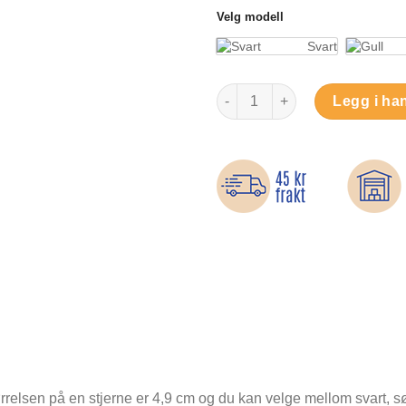
Velg modell
Svart
Tre stjerner - Strykemerker anta
Legg i ha
rrelsen på en stjerne er 4,9 cm og du kan velge mellom svart, søl