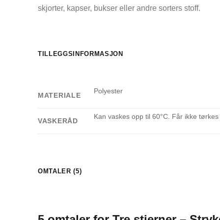
skjorter, kapser, bukser eller andre sorters stoff.
TILLEGGSINFORMASJON
Polyester
MATERIALE
Kan vaskes opp til 60°C. Får ikke tørkes
VASKERÅD
OMTALER (5)
5 omtaler for
Tre stjerner – Stry