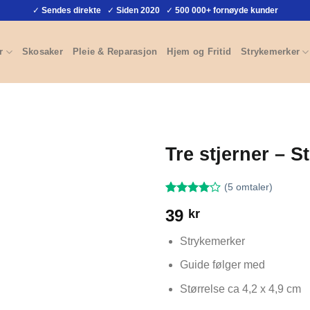
✓
Sendes direkte
✓
Siden 2020
✓
500 000+ fornøyde kunder
r
Skosaker
Pleie & Reparasjon
Hjem og Fritid
Strykemerker
Tre stjerner – 
(
5
omtaler)
Vurdert
5
4
39
kr
av 5
basert på
kundevurderinger
Strykemerker
Guide følger med
Størrelse ca 4,2 x 4,9 cm