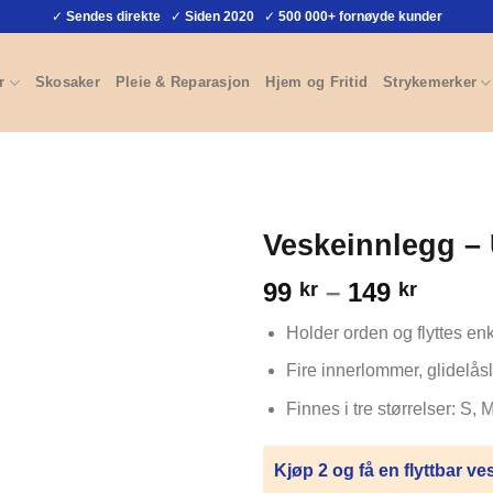
✓
Sendes direkte
✓
Siden 2020
✓
500 000+ fornøyde kunder
r
Skosaker
Pleie & Reparasjon
Hjem og Fritid
Strykemerker
Veskeinnlegg –
Priso
99
–
149
kr
kr
99 kr
Holder orden og flyttes en
til
149 kr
Fire innerlommer, glidelå
Finnes i tre størrelser: S, 
Kjøp 2 og få en flyttbar v