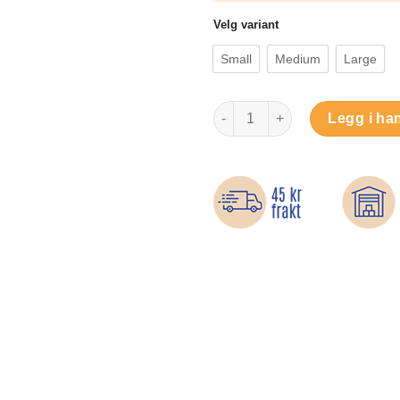
Velg variant
Small
Medium
Large
Veskeinnlegg – Unngå rot i hå
Legg i ha