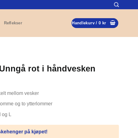
Reflekser
Handlekurv /
0
kr
 Unngå rot i håndvesken
mråde:
kelt mellom vesker
slomme og to ytterlommer
M og L
eskehenger på kjøpet!