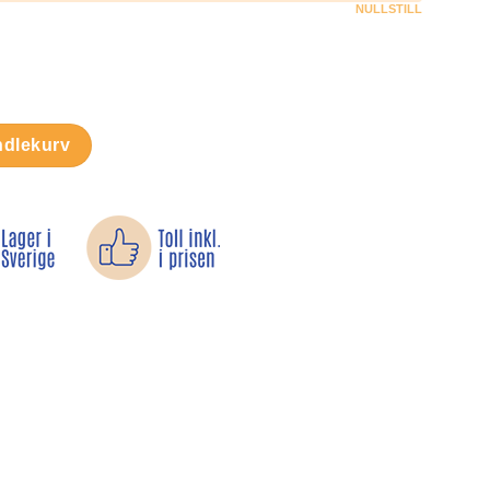
NULLSTILL
ndvesken antall
ndlekurv