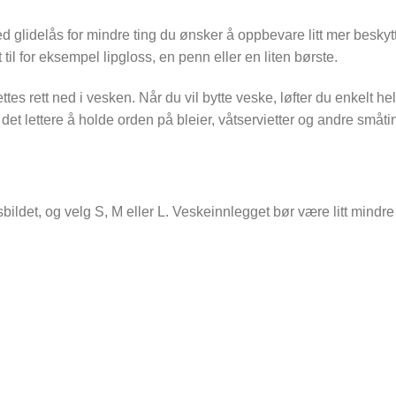
glidelås for mindre ting du ønsker å oppbevare litt mer beskytt
l for eksempel lipgloss, en penn eller en liten børste.
g settes rett ned i vesken. Når du vil bytte veske, løfter du enke
et lettere å holde orden på bleier, våtservietter og andre småti
et, og velg S, M eller L. Veskeinnlegget bør være litt mindre e