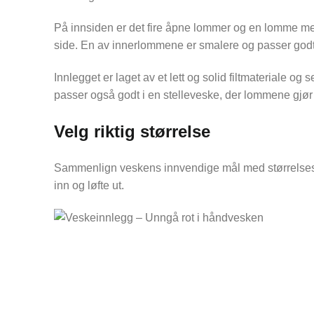
På innsiden er det fire åpne lommer og en lomme med 
side. En av innerlommene er smalere og passer godt ti
Innlegget er laget av et lett og solid filtmateriale o
passer også godt i en stelleveske, der lommene gjør d
Velg riktig størrelse
Sammenlign veskens innvendige mål med størrelsesbild
inn og løfte ut.