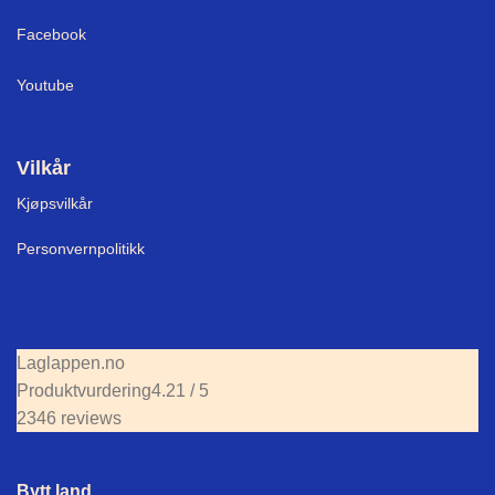
Facebook
Youtube
Vilkår
Kjøpsvilkår
Personvernpolitikk
Laglappen.no
Produktvurdering
4.21 / 5
2346 reviews
Bytt land