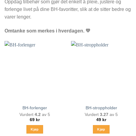
Oppdag tilbehør som gjør det enkelt å pleie, justere og
forlenge livet på dine BH-favoritter, slik at de sitter bedre og
varer lenger.
Omtanke som merkes i hverdagen. 💛
BH-forlenger
BH-stroppholder
Vurdert
4.2
av 5
Vurdert
3.27
av 5
69
kr
49
kr
Kjøp
Kjøp