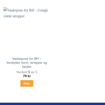
Vaskepose for BH –
beskytter form, stropper og
bøyler
Vurdert
5
av 5
79
kr
Kjøp