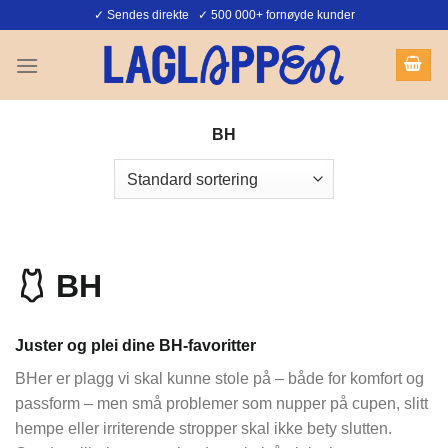
Skip
✓ Sendes direkte ✓ 500 000+ fornøyde kunder
to
content
BH
🩱 BH
Juster og plei dine BH-favoritter
BHer er plagg vi skal kunne stole på – både for komfort og
passform – men små problemer som nupper på cupen, slitt
hempe eller irriterende stropper skal ikke bety slutten.