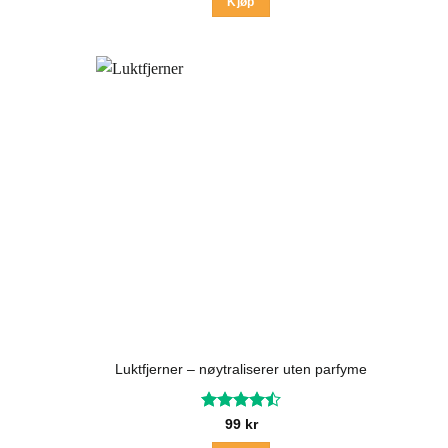
Kjøp
Luktfjerner – nøytraliserer uten parfyme
Vurdert
99
kr
4.5
av 5