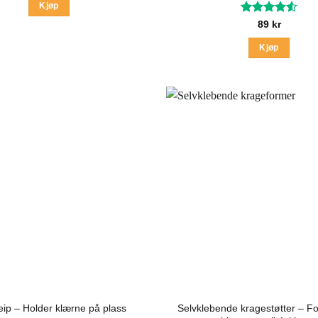
Kjøp
Vurdert
89
kr
4.53
av 5
Kjøp
Dette
produktet
har
flere
varianter.
Alternativ
kan
velges
på
produktsid
Selvklebende kragestøtter – For
ip – Holder klærne på plass