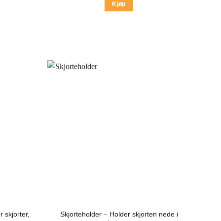
Kjøp
ene
en
 skjorter,
Skjorteholder – Holder skjorten nede i