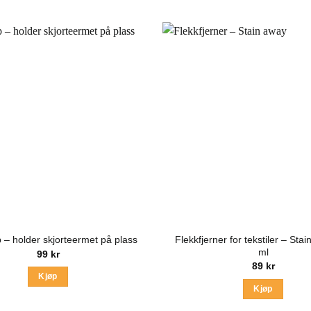
Flekkfjerner for tekstiler – Sta
p – holder skjorteermet på plass
ml
99
kr
89
kr
Kjøp
Kjøp
Dette
produktet