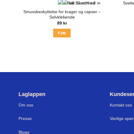
Svett
Smussbeskyttelse for krager og capser –
Selvklebende
89
kr
Kjøp
Dette
produktet
har
flere
varianter.
Alternativene
kan
velges
Laglappen
Kundeser
på
produktsiden
Om oss
Kontakt oss
Presse
Vanlige spø
Blogg