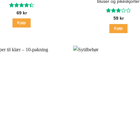
bluser og pikéskjorter
Vurdert
69
kr
4.43
av 5
Vurdert
59
kr
3
av 5
Kjøp
Kjøp