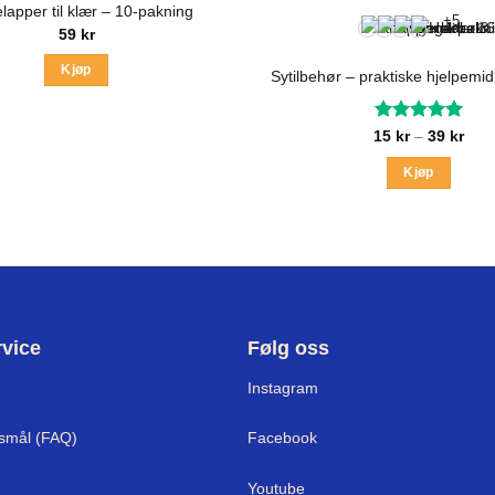
elapper til klær – 10-pakning
+5
59
kr
Kjøp
Sytilbehør – praktiske hjelpemidle
Vurdert
5
Pris
15
kr
–
39
kr
15 k
av 5
til
Kjøp
39 k
Dette
produktet
har
flere
varianter.
Alternativ
vice
Følg oss
kan
velges
Instagram
på
produktsid
rsmål (FAQ)
Facebook
Youtube