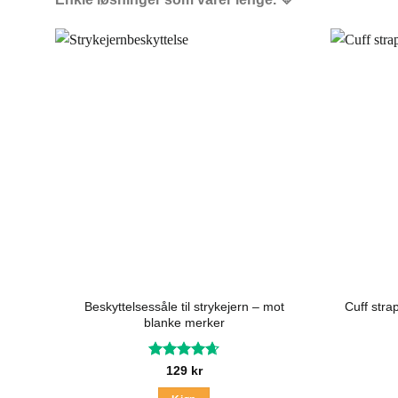
Beskyttelsessåle til strykejern – mot
Cuff stra
blanke merker
Vurdert
129
kr
4.67
av 5