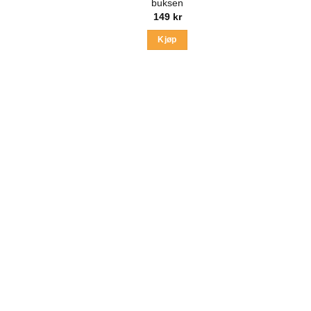
buksen
149
kr
Kjøp