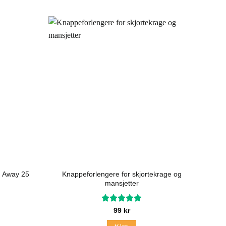
in Away 25
Knappeforlengere for skjortekrage og
mansjetter
Vurdert
5
99
kr
av 5