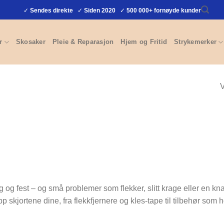
✓
Sendes direkte
✓
Siden 2020
✓
500 000+ fornøyde kunder
r
Skosaker
Pleie & Reparasjon
Hjem og Fritid
Strykemerker
V
dag og fest – og små problemer som flekker, slitt krage eller en k
 skjortene dine, fra flekkfjernere og kles-tape til tilbehør som h