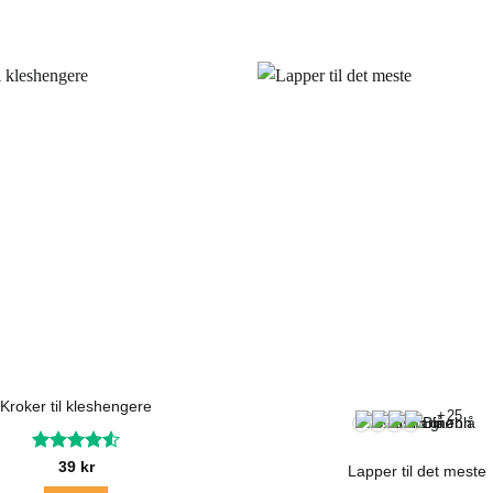
har
flere
varianter.
Alternativene
kan
velges
på
produktsiden
Kroker til kleshengere
+25
Vurdert
39
kr
Lapper til det meste
4.55
av 5