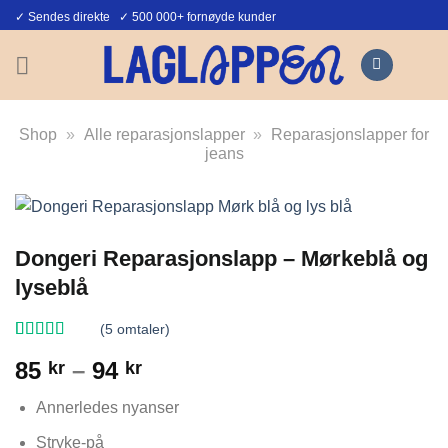
Skip
✓ Sendes direkte ✓ 500 000+ fornøyde kunder
to
content
Shop
»
Alle reparasjonslapper
»
Reparasjonslapper for
jeans
Dongeri Reparasjonslapp – Mørkeblå og
lyseblå
(
5
omtaler)
Vurdert
5
Prisområde:
85
–
94
kr
kr
3.8
av 5
basert på
85 kr
kundevurderinger
Annerledes nyanser
til
94 kr
Stryke-på