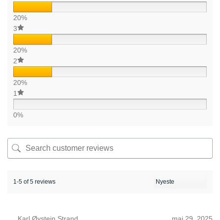
20%
3
20%
2
20%
1
0%
1-5 of 5 reviews
Karl Øystein Strand
mai 29, 2025