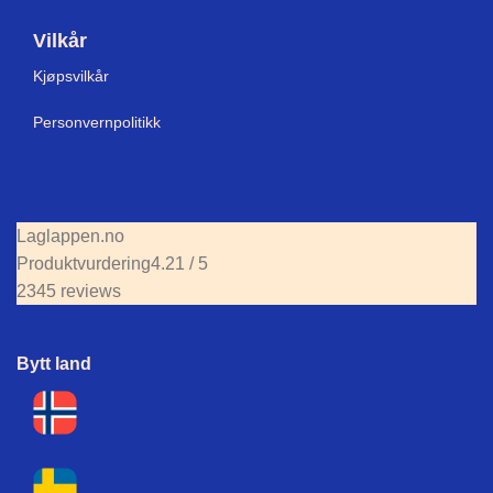
Vilkår
Kjøpsvilkår
Personvernpolitikk
Laglappen.no
Produktvurdering
4.21 / 5
2345 reviews
Bytt land