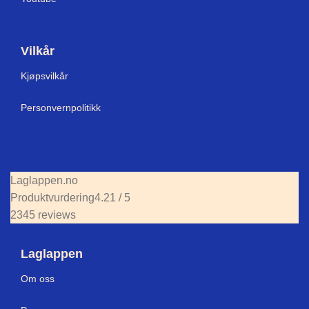
Vilkår
Kjøpsvilkår
Personvernpolitikk
Laglappen.no
Produktvurdering
4.21 / 5
2345 reviews
Laglappen
Om oss