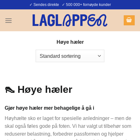
Skip
✓ Sendes direkte ✓ 500 000+ fornøyde kunder
to
content
Høye hæler
👠 Høye hæler
Gjør høye hæler mer behagelige å gå i
Høyhælte sko er laget for spesielle anledninger – men de
skal også føles gode på foten. Vi har valgt ut tilbehør som
reduserer belastning, forbedrer passformen og hjelper