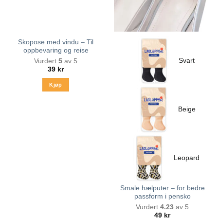
på
produktsiden
Skopose med vindu – Til
oppbevaring og reise
Svart
Vurdert
5
av 5
39
kr
Kjøp
Beige
Leopard
Smale hælputer – for bedre
passform i pensko
Vurdert
4.23
av 5
49
kr