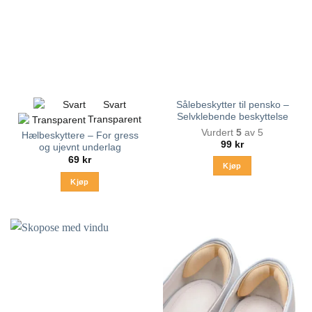
Svart
Sålebeskytter til pensko –
Selvklebende beskyttelse
Transparent
Vurdert
5
av 5
Hælbeskyttere – For gress
99
kr
og ujevnt underlag
69
kr
Kjøp
Kjøp
Dette
produktet
har
flere
varianter.
Alternativene
kan
velges