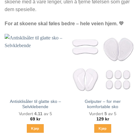
skoene med å vare lenger, uten å fjerne følelsen som gjør
dem spesielle.
For at skoene skal føles bedre – hele veien hjem. 💛
Antisklisåler til glatte sko –
Gelputer – for mer
Selvklebende
komfortable sko
Vurdert
4.11
av 5
Vurdert
5
av 5
69
kr
129
kr
Kjøp
Kjøp