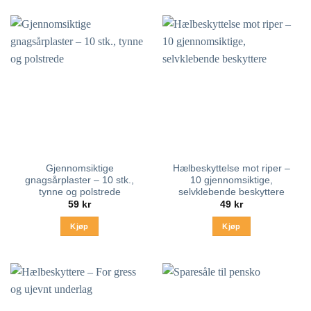
Gjennomsiktige
Hælbeskyttelse mot riper –
gnagsårplaster – 10 stk.,
10 gjennomsiktige,
tynne og polstrede
selvklebende beskyttere
59
kr
49
kr
Kjøp
Kjøp