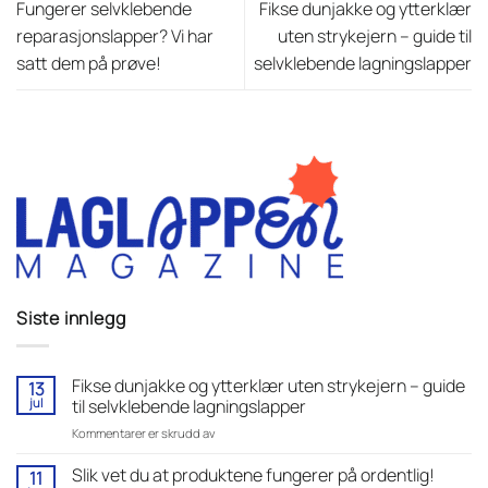
Fungerer selvklebende
Fikse dunjakke og ytterklær
reparasjonslapper? Vi har
uten strykejern – guide til
satt dem på prøve!
selvklebende lagningslapper
Siste innlegg
Fikse dunjakke og ytterklær uten strykejern – guide
13
jul
til selvklebende lagningslapper
for
Kommentarer er skrudd av
Fikse
dunjakke
Slik vet du at produktene fungerer på ordentlig!
11
og