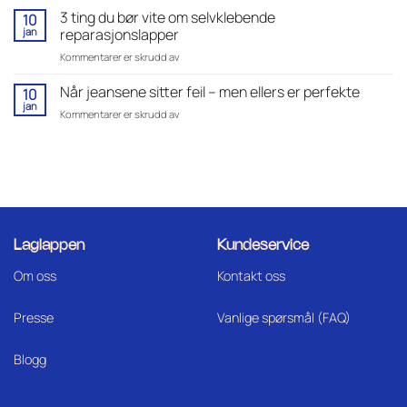
hull
3 ting du bør vite om selvklebende
10
er
jan
reparasjonslapper
ikke
for
Kommentarer er skrudd av
like
3
–
ting
Når jeansene sitter feil – men ellers er perfekte
Slik
10
du
velger
jan
for
Kommentarer er skrudd av
bør
du
Når
vite
riktig
jeansene
om
reparasjonslapp
sitter
selvklebende
til
feil
reparasjonslapper
materialet
–
ditt
men
ellers
er
Laglappen
Kundeservice
perfekte
Om oss
Kontakt oss
Presse
Vanlige spørsmål (FAQ)
Blogg