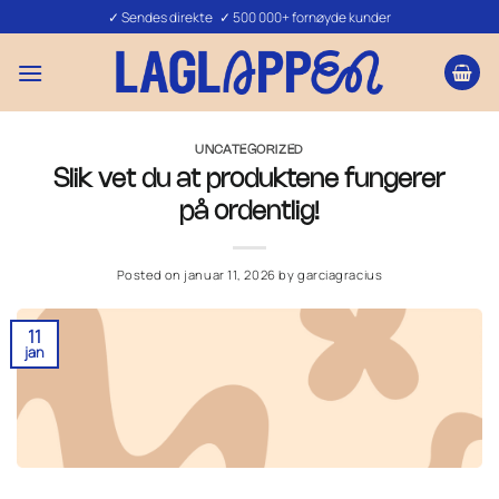
Skip
✓ Sendes direkte ✓ 500 000+ fornøyde kunder
to
content
UNCATEGORIZED
Slik vet du at produktene fungerer
på ordentlig!
Posted on
januar 11, 2026
by
garciagracius
11
jan