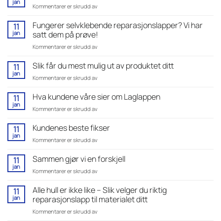
jan
for
Kommentarer er skrudd av
ytterklær
Slik
uten
vet
Fungerer selvklebende reparasjonslapper? Vi har
11
strykejern
du
jan
satt dem på prøve!
–
at
guide
for
Kommentarer er skrudd av
produktene
til
Fungerer
fungerer
selvklebende
selvklebende
Slik får du mest mulig ut av produktet ditt
på
11
lagningslapper
reparasjonslapper?
ordentlig!
jan
for
Kommentarer er skrudd av
Vi
Slik
har
får
Hva kundene våre sier om Laglappen
11
satt
du
jan
dem
for
Kommentarer er skrudd av
mest
på
Hva
mulig
prøve!
kundene
Kundenes beste fikser
11
ut
våre
jan
av
for
Kommentarer er skrudd av
sier
produktet
Kundenes
om
ditt
beste
Sammen gjør vi en forskjell
11
Laglappen
fikser
jan
for
Kommentarer er skrudd av
Sammen
gjør
Alle hull er ikke like – Slik velger du riktig
11
vi
jan
reparasjonslapp til materialet ditt
en
for
Kommentarer er skrudd av
forskjell
Alle